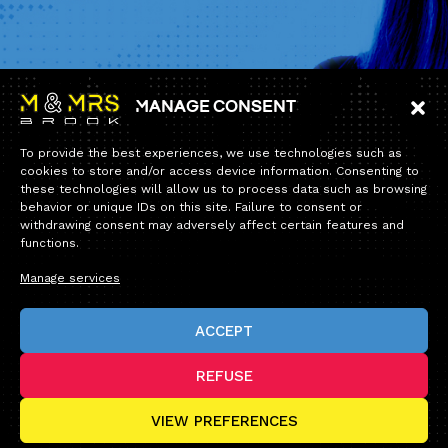
Manage consent
Information
To provide the best experiences, we use technologies such as
Home
cookies to store and/or access device information. Consenting to
these technologies will allow us to process data such as browsing
Collection
behavior or unique IDs on this site. Failure to consent or
19 rue de Reims
withdrawing consent may adversely affect certain features and
94700 Maisons-Alfort
Contact us
functions.
Fermeture estivale — Service après-vente
Tel:
+33 1 34 12 12 60
Chers clients,
Manage services
E-mail :
contact@andybrook.fr
Notre permanence téléphonique sera fermée du lundi 10 août
au dimanche 23 août inclus.
ACCEPT
Durant cette période, toutes vos commandes seront bien prises
en compte et expédiées avec un délai un peu plus long que
d’habitude. Seule la permanence téléphonique sera
interrompue.
REFUSE
Pour toute demande, notre service après-vente reste joignable
par e-mail à :
office@andybrook.fr
VIEW PREFERENCES
Nous vous souhaitons à toutes et à tous de très belles
© Andybrook 2025 -
All rights reserved
Design by Blacklight.pro
vacances et vous donnons rendez-vous à notre retour, en pleine