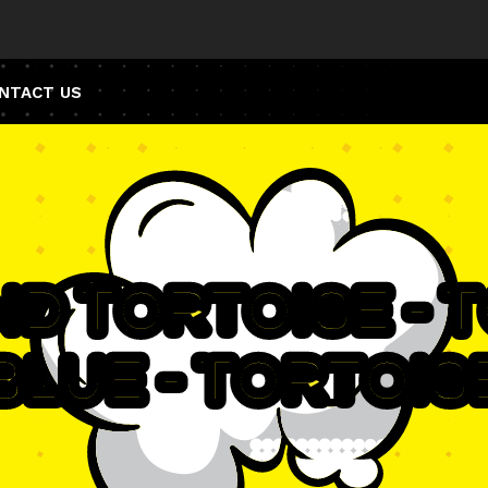
NTACT US
and Tortoise - 
Blue - Tortois