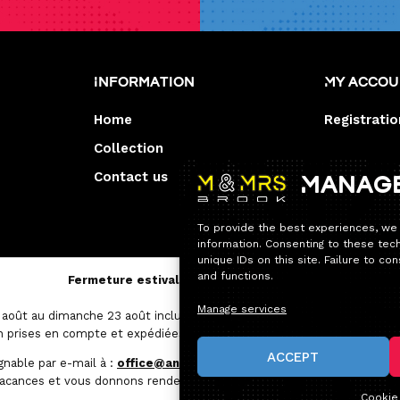
Information
My acco
Home
Registratio
Collection
Contact us
Manag
To provide the best experiences, we
information. Consenting to these tec
unique IDs on this site. Failure to c
and functions.
Fermeture estivale — Service après-vente
Manage services
août au dimanche 23 août inclus.
 prises en compte et expédiées avec un délai un peu plus long que d
ACCEPT
gnable par e-mail à :
office@andybrook.fr
© Andybrook 2025 -
All rights reserved
Design by Blacklight.pro
vacances et vous donnons rendez-vous à notre retour, en pleine forme
Cookie 