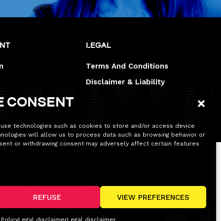
unt
Legal
n
Terms And Conditions
Disclaimer & Liability
Legal disclaimer
e consent
 use technologies such as cookies to store and/or access device
hnologies will allow us to process data such as browsing behavior or
onsent or withdrawing consent may adversely affect certain features
’habitude. Seule la permanence téléphonique sera
REFUSE
VIEW PREFERENCES
, pour découvrir toutes nos nouveautés !
Policy
Legal disclaimer
Legal disclaimer