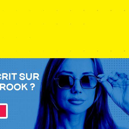
crit sur
Brook ?