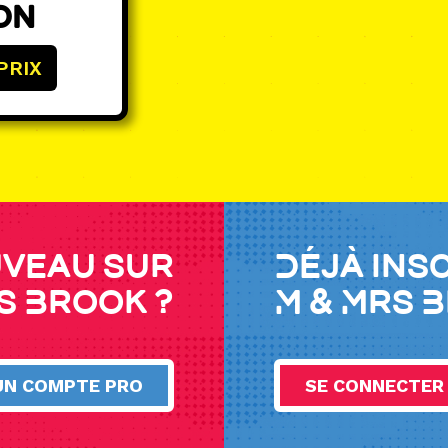
on
PRIX
veau sur
Déjà ins
s Brook ?
M & Mrs 
UN COMPTE PRO
SE CONNECTER