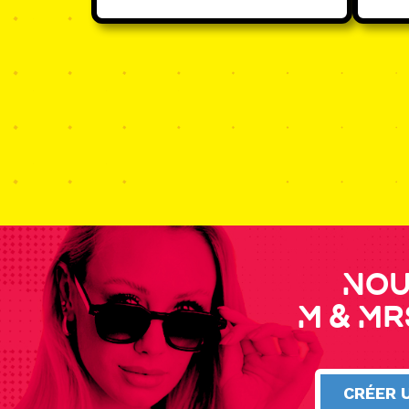
Nou
M & Mr
CRÉER 