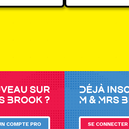
veau sur
Déjà ins
s Brook ?
M & Mrs 
UN COMPTE PRO
SE CONNECTER