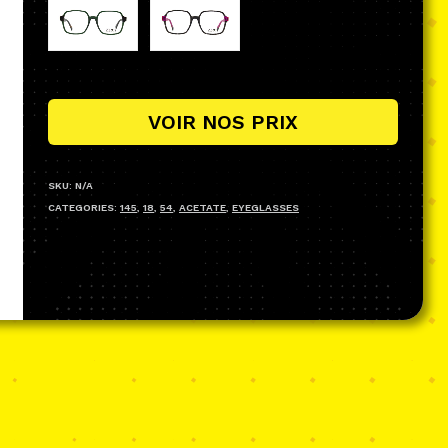
VOIR NOS PRIX
SKU:
N/A
CATEGORIES:
145
,
18
,
54
,
ACETATE
,
EYEGLASSES