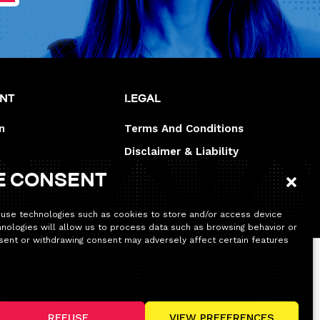
unt
Legal
n
Terms And Conditions
Disclaimer & Liability
Legal disclaimer
e consent
 use technologies such as cookies to store and/or access device
hnologies will allow us to process data such as browsing behavior or
onsent or withdrawing consent may adversely affect certain features
’habitude. Seule la permanence téléphonique sera
REFUSE
VIEW PREFERENCES