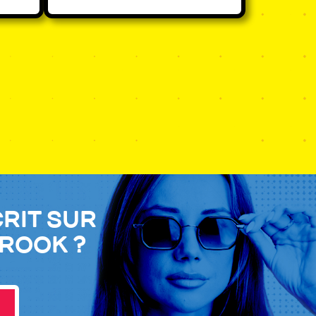
crit sur
Brook ?