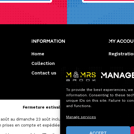
Information
My acco
Home
Registratio
Collection
Contact us
Manag
To provide the best experiences, we
information. Consenting to these tec
unique IDs on this site. Failure to c
and functions.
Fermeture estivale — Service après-vente
Manage services
août au dimanche 23 août inclus.
 prises en compte et expédiées avec un délai un peu plus long que d
ACCEPT