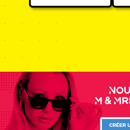
Nou
M & Mr
CRÉER 