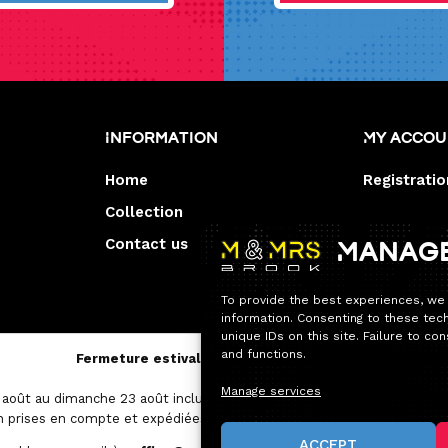
Information
My acco
Home
Registratio
Collection
Contact us
Manag
To provide the best experiences, we
information. Consenting to these tec
unique IDs on this site. Failure to c
and functions.
Fermeture estivale — Service après-vente
Manage services
août au dimanche 23 août inclus.
 prises en compte et expédiées avec un délai un peu plus long que d
ACCEPT