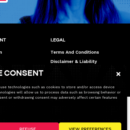
unt
Legal
n
Terms And Conditions
Disclaimer & Liability
Legal disclaimer
e consent
 use technologies such as cookies to store and/or access device
hnologies will allow us to process data such as browsing behavior or
onsent or withdrawing consent may adversely affect certain features
’habitude. Seule la permanence téléphonique sera
REFUSE
VIEW PREFERENCES