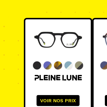
This
This
product
prod
has
has
multiple
multi
variants.
varia
The
The
options
optio
may
may
be
be
chosen
chos
Pleine Lune
on
on
the
the
product
prod
VOIR NOS PRIX
page
page