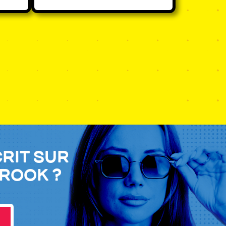
crit sur
Brook ?