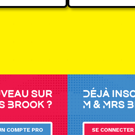
veau sur
Déjà ins
s Brook ?
M & Mrs 
UN COMPTE PRO
SE CONNECTER