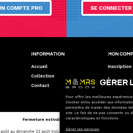
UN COMPTE PRO
SE CONNECTER
Information
Mon com
Accueil
Inscription
Collection
Gérer 
Contact
Pour offrir les meilleures expérience
stocker et/ou accéder aux informatio
permettra de traiter des données te
site. Le fait de ne pas consentir ou 
caractéristiques et fonctions.
Fermeture estivale — Service après-vente
Gérer les services
août au dimanche 23 août inclus.