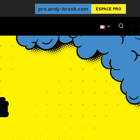
pro.andy-brook.com
ESPACE PRO
é