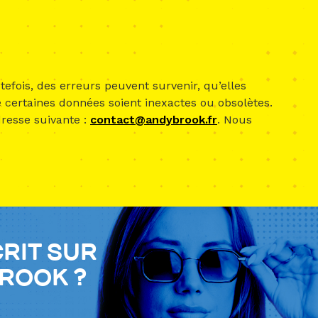
tefois, des erreurs peuvent survenir, qu’elles
 certaines données soient inexactes ou obsolètes.
dresse suivante :
contact@andybrook.fr
. Nous
crit sur
Brook ?