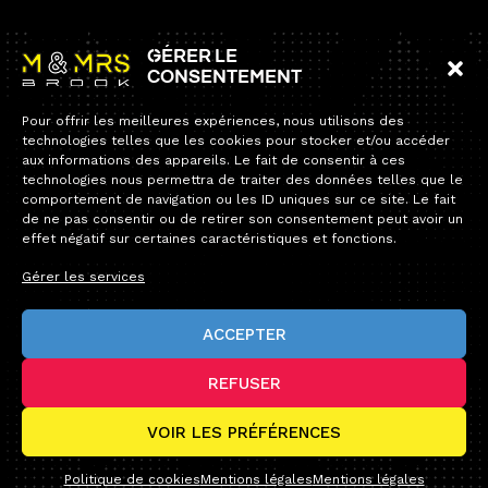
Information
Gérer le
consentement
Accueil
Pour offrir les meilleures expériences, nous utilisons des
Collection
technologies telles que les cookies pour stocker et/ou accéder
19 rue de Reims
aux informations des appareils. Le fait de consentir à ces
94700 Maisons-Alfort
Contact
technologies nous permettra de traiter des données telles que le
comportement de navigation ou les ID uniques sur ce site. Le fait
Tel:
+33 1 34 12 12 60
de ne pas consentir ou de retirer son consentement peut avoir un
E-mail :
contact@andybrook.fr
effet négatif sur certaines caractéristiques et fonctions.
Fermeture estivale — Service après-vente
Chers clients,
Gérer les services
Notre permanence téléphonique sera fermée du lundi 10 août
au dimanche 23 août inclus.
ACCEPTER
Durant cette période, toutes vos commandes seront bien prises
en compte et expédiées avec un délai un peu plus long que
d’habitude. Seule la permanence téléphonique sera
interrompue.
REFUSER
Pour toute demande, notre service après-vente reste joignable
par e-mail à :
office@andybrook.fr
© Andybrook 2025 -
Tous droits réservés
VOIR LES PRÉFÉRENCES
Nous vous souhaitons à toutes et à tous de très belles
Design by Blacklight.pro
vacances et vous donnons rendez-vous à notre retour, en pleine
forme, pour découvrir toutes nos nouveautés !
Politique de cookies
Mentions légales
Mentions légales
Très bel été à tous !