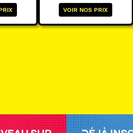
du
PRIX
VOIR NOS PRIX
produit