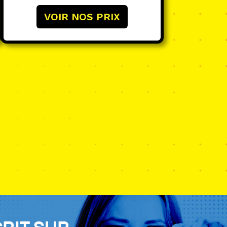
du
VOIR NOS PRIX
produit