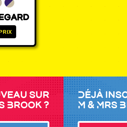
Regard
PRIX
veau sur
Déjà ins
s Brook ?
M & Mrs 