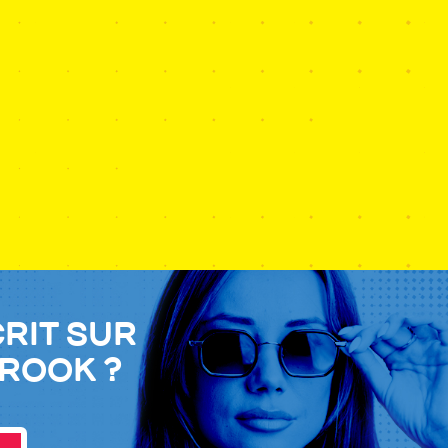
crit sur
Brook ?