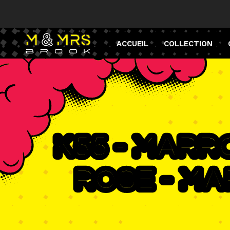
ACCUEIL
COLLECTION
K55 - Marr
rose - M