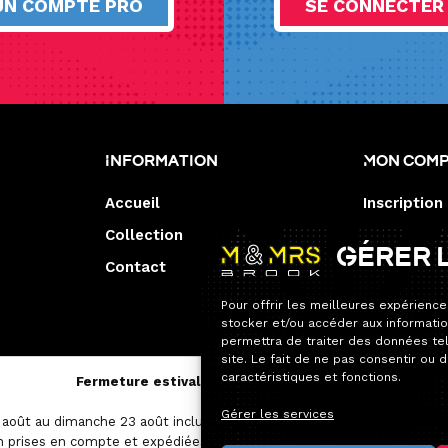
UN COMPTE PRO
SE CONNECTER
Information
Mon com
Accueil
Inscription
Collection
Gérer 
Contact
Pour offrir les meilleures expérience
stocker et/ou accéder aux informatio
permettra de traiter des données te
site. Le fait de ne pas consentir ou 
caractéristiques et fonctions.
Fermeture estivale — Service après-vente
Gérer les services
août au dimanche 23 août inclus.
 prises en compte et expédiées avec un délai un peu plus long que d