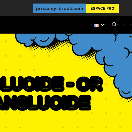
pro.andy-brook.com
ESPACE PRO
lucide - Or
anslucide