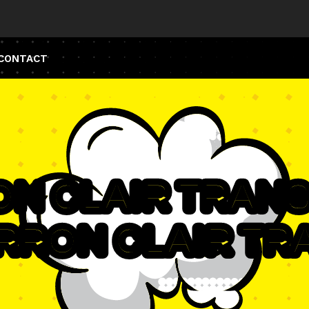
CONTACT
on clair trans
arron clair tr