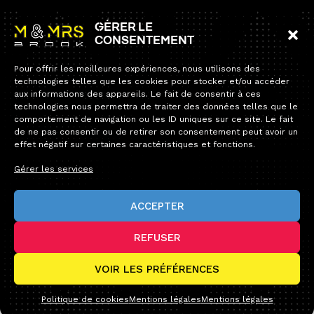
Information
Gérer le
consentement
Accueil
Pour offrir les meilleures expériences, nous utilisons des
Collection
technologies telles que les cookies pour stocker et/ou accéder
19 rue de Reims
aux informations des appareils. Le fait de consentir à ces
94700 Maisons-Alfort
Contact
technologies nous permettra de traiter des données telles que le
comportement de navigation ou les ID uniques sur ce site. Le fait
Tel:
+33 1 34 12 12 60
de ne pas consentir ou de retirer son consentement peut avoir un
E-mail :
contact@andybrook.fr
effet négatif sur certaines caractéristiques et fonctions.
Fermeture estivale — Service après-vente
Chers clients,
Gérer les services
Notre permanence téléphonique sera fermée du lundi 10 août
au dimanche 23 août inclus.
ACCEPTER
Durant cette période, toutes vos commandes seront bien prises
en compte et expédiées avec un délai un peu plus long que
d’habitude. Seule la permanence téléphonique sera
interrompue.
REFUSER
Pour toute demande, notre service après-vente reste joignable
par e-mail à :
office@andybrook.fr
© Andybrook 2025 -
Tous droits réservés
VOIR LES PRÉFÉRENCES
Nous vous souhaitons à toutes et à tous de très belles
Design by Blacklight.pro
vacances et vous donnons rendez-vous à notre retour, en pleine
forme, pour découvrir toutes nos nouveautés !
Politique de cookies
Mentions légales
Mentions légales
Très bel été à tous !