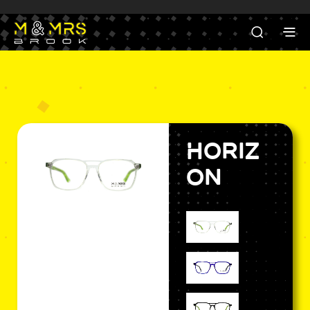
Horiz
on