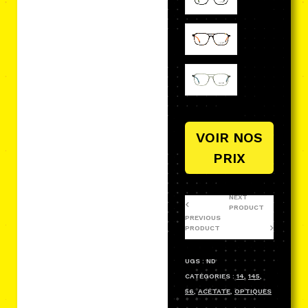
VOIR NOS
PRIX
NEXT
PRODUCT
PREVIOUS
PRODUCT
UGS :
ND
CATÉGORIES :
14
,
145
,
56
,
ACÉTATE
,
OPTIQUES