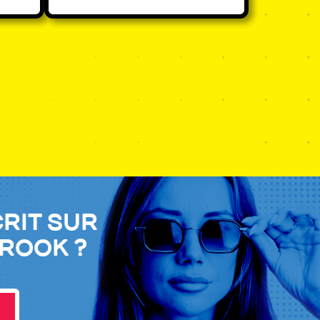
crit sur
Brook ?