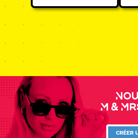
Nou
M & Mr
CRÉER 