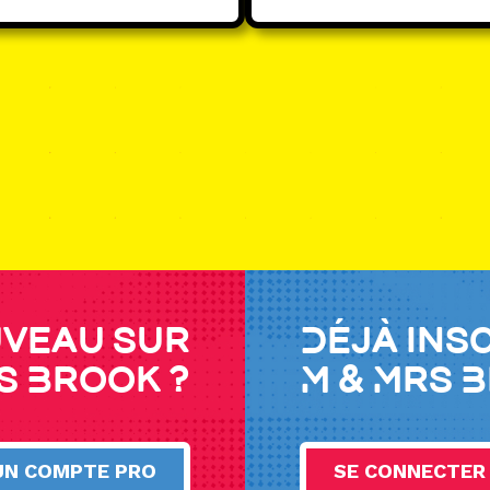
veau sur
Déjà ins
s Brook ?
M & Mrs 
UN COMPTE PRO
SE CONNECTER