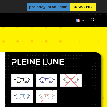
pro.andy-brook.com
ESPACE PRO
Pleine Lune