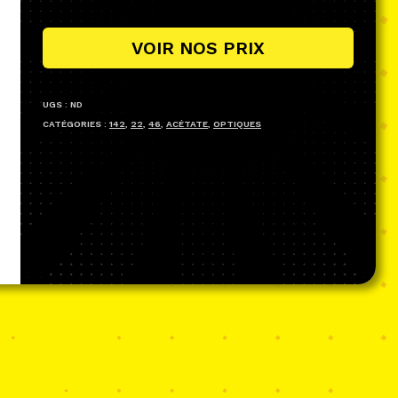
VOIR NOS PRIX
UGS :
ND
CATÉGORIES :
142
,
22
,
46
,
ACÉTATE
,
OPTIQUES