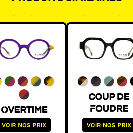
Ce
it
produit
a
eurs
plusieurs
tions.
variations.
Les
ns
options
ent
peuvent
être
ies
choisies
Coup de
sur
Foudre
Overtime
la
page
VOIR NOS PRIX
VOIR NOS PRIX
du
it
produit