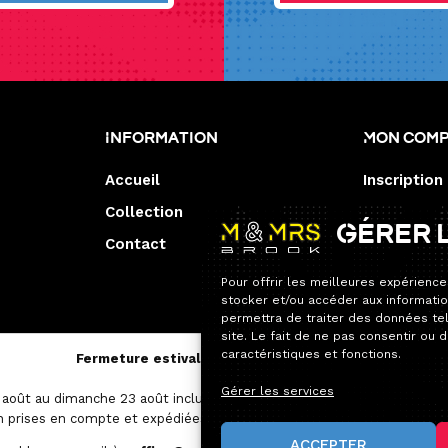
Information
Mon com
Accueil
Inscription
Collection
Gérer 
Contact
Pour offrir les meilleures expérience
stocker et/ou accéder aux informatio
permettra de traiter des données te
site. Le fait de ne pas consentir ou 
caractéristiques et fonctions.
Fermeture estivale — Service après-vente
Gérer les services
août au dimanche 23 août inclus.
 prises en compte et expédiées avec un délai un peu plus long que d
ACCEPTER