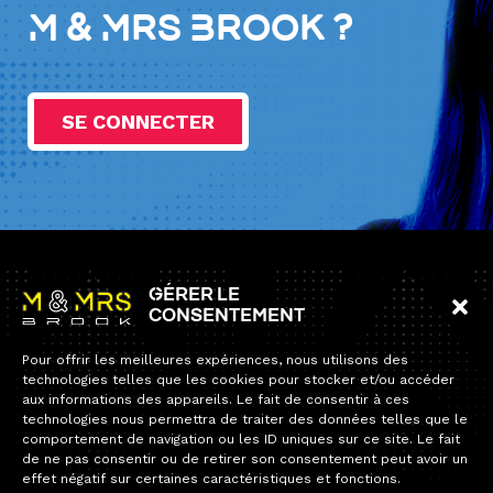
M & Mrs Brook ?
SE CONNECTER
Information
Gérer le
consentement
Accueil
Pour offrir les meilleures expériences, nous utilisons des
Collection
technologies telles que les cookies pour stocker et/ou accéder
19 rue de Reims
aux informations des appareils. Le fait de consentir à ces
94700 Maisons-Alfort
Contact
technologies nous permettra de traiter des données telles que le
comportement de navigation ou les ID uniques sur ce site. Le fait
Tel:
+33 1 34 12 12 60
de ne pas consentir ou de retirer son consentement peut avoir un
E-mail :
contact@andybrook.fr
effet négatif sur certaines caractéristiques et fonctions.