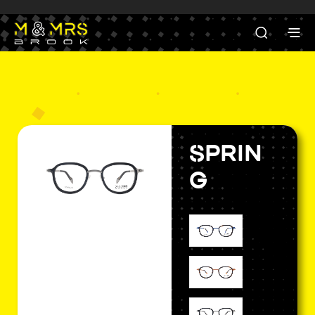
Sprin
g