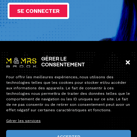
SE CONNECTER
Information
Gérer le
consentement
Accueil
Pour offrir les meilleures expériences, nous utilisons des
Collection
technologies telles que les cookies pour stocker et/ou accéder
19 rue de Reims
aux informations des appareils. Le fait de consentir à ces
94700 Maisons-Alfort
Contact
technologies nous permettra de traiter des données telles que le
comportement de navigation ou les ID uniques sur ce site. Le fait
Tel:
+33 1 34 12 12 60
de ne pas consentir ou de retirer son consentement peut avoir un
E-mail :
contact@andybrook.fr
effet négatif sur certaines caractéristiques et fonctions.
Fermeture estivale — Service après-vente
Chers clients,
Gérer les services
Notre permanence téléphonique sera fermée du lundi 10 août
au dimanche 23 août inclus.
ACCEPTER
Durant cette période, toutes vos commandes seront bien prises