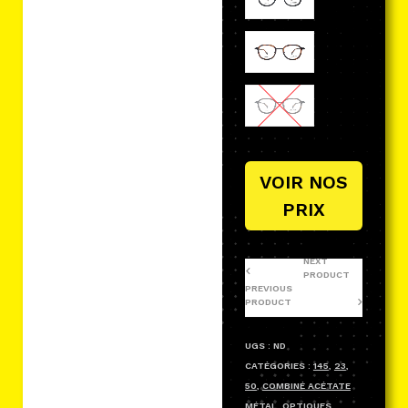
VOIR NOS
PRIX
NEXT
PRODUCT
PREVIOUS
PRODUCT
UGS :
ND
CATÉGORIES :
145
,
23
,
50
,
COMBINÉ ACÉTATE
MÉTAL
,
OPTIQUES